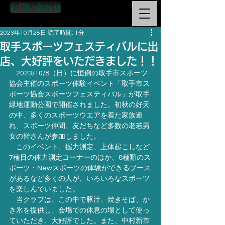
お問い合わせ
2023年10月28日
読了時間: 1分
取手スポーツフェスティバルに出
店、大好評をいただきました！！
　2023/10/8（日）に恒例の取手市スポーツ
協会主催のスポーツ体験イベント「取手市ス
ポーツ協会スポーツフェスティバル」が取手
緑地運動公園で開催されました。初秋の好天
の中、多くのスポーツウエアを着た家族連
れ、スポーツ仲間、友だちなど多数の老若男
女の皆さんが参加しました。
　このイベント、握力測定、上体起こしなど
7種目の体力測定コーナーのほか、8種類のス
ポーツ・Newスポーツの体験ができるブース
があるなど多くの人が、いろいろなスポーツ
を楽しんでいました。
　当クラブは、この中で豚汁、焼きそば、か
き氷を提供し、会場での休息の場として使っ
ていただき、大好評でした。また、中村新市