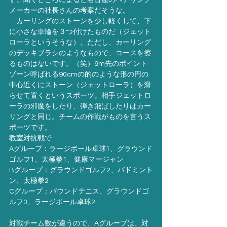
す。聞くところによると名古屋のベアリング
メーカーの社長さんの考案だそうな。
　カーリングのストーンを少し軽くして、下
に小さな車輪を３つ付けたものだ（ジェット
ローラというそうな）。ただし、カーリング
のデッキブラシのようなもので、コースを擦
るものはないです。（笑）9m先のポイント
ゾーン呼ばれる90cmの的のような形の円の
中心近くにストーン（ジェットローラ）を滑
らせて置くというスポーツ。相手ジェットロ
ーラの邪魔をしたり、弾き飛ばしたりはカー
リングと同じ。チームの作戦がものを言うス
ポーツです。
教室対抗戦で
Aグループ：ラージボール卓球1、グラウンド
ゴルフ1、太極拳1、健康マージャン
Bグループ：グラウンドゴルフ2、バドミント
ン、太極拳2
Cグループ：バウンドテニス、グラウンドゴ
ルフ3、ラージボール卓球2
対戦チーム数が違うので、Aグループは、対