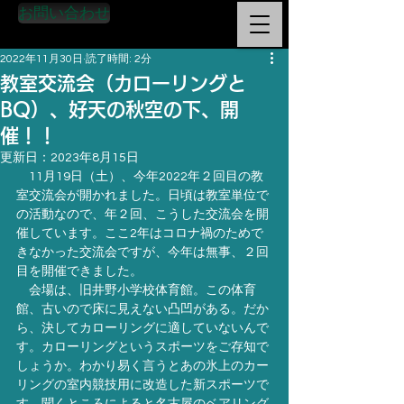
お問い合わせ
2022年11月30日
読了時間: 2分
教室交流会（カローリングと
BQ）、好天の秋空の下、開
催！！
更新日：
2023年8月15日
　11月19日（土）、今年2022年２回目の教
室交流会が開かれました。日頃は教室単位で
の活動なので、年２回、こうした交流会を開
催しています。ここ2年はコロナ禍のためで
きなかった交流会ですが、今年は無事、２回
目を開催できました。
　会場は、旧井野小学校体育館。この体育
館、古いので床に見えない凸凹がある。だか
ら、決してカローリングに適していないんで
す。カローリングというスポーツをご存知で
しょうか。わかり易く言うとあの氷上のカー
リングの室内競技用に改造した新スポーツで