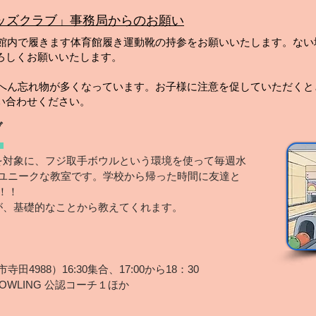
ッズクラブ」事務局からのお願い
体育館内で履きます体育館履き運動靴の持参をお願いいたします。な
ろしくお願いいたします。
たいへん忘れ物が多くなっています。お子様に注意を促していただく
い合わせください。
ブ
対象に、フジ取手ボウルという環境を使って毎週水
ユニークな教室です。学校から帰った時間に友達と
！！
、基礎的なことから教えてくれます。
田4988）16:30集合、
17:00から18：30
OWLING 公認コーチ１ほか