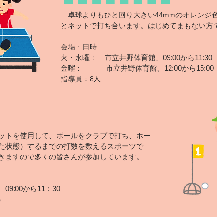
卓球より
もひと回
り
大きい44mmのオレンジ
とネットで打ち合います。はじめてまもない方
会場・日時
火・
水曜： 市立井野体育館、09:0
0から11:30
金曜： 市立井野体育館、12:00から15:00
​指導員：8人
ッ
トを使用
して、ボールをクラブで打ち、ホー
た状態）するまでの打数を数えるスポーツで
きますので多くの皆さんが参加しています。
:00から11：30
）