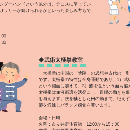
ンダーハンドという以外は、テニスに準じてい
けラリーが続けられるかといった楽しみ方もで
00
30
◆
武術太極拳教室
太極拳は中国の「陰陽」の思想や古代の「引
です。太極拳の特性は全身運動であり、1）武
という側面に加えて、3）芸術性という面も備
太極拳は血液循環を活発にし、胃腸の動きを促
を与えます。腰を軸とした円の動きで、絶えず
節を鍛錬しバランス感覚を養います。
会場・日時
火曜：市立井野体育館 12:00から15：00