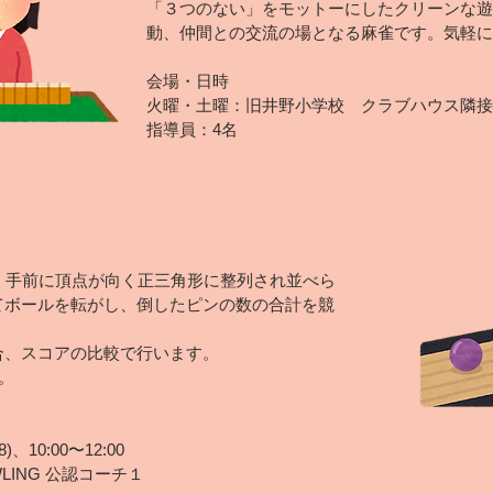
「３つのない」をモットーにしたクリーンな遊
動、仲間との交流の場となる麻雀です。気軽に
会場・日時
火曜・土曜：旧井野小学校 クラブハウス隣接教室
指導員：4名
、手前に頂点が向く正三角形に整列され並べら
てボールを転がし、倒したピンの数の合計を競
合、スコアの比較で行います。
。
0:00〜12:00
LING 公認コーチ１