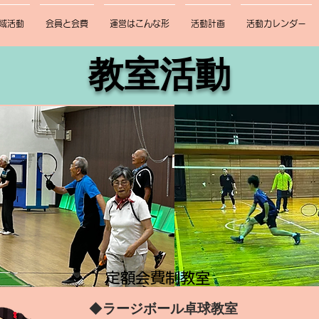
域活動
会員と会費
運営はこんな形
活動計画
活動カレンダー
​教室活動
​定額会費制教室
◆
ラージボール卓球教室