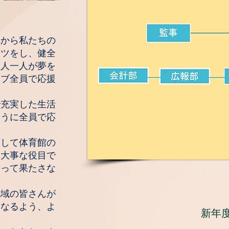
れから私たちの
ーツをし、健全
一人一人が夢を
ラブ全員で応援
充実した生活
ように全員で応
して体育館の
い大事な役目で
もって果たさな
域の皆さんが
になるよう、よ
新年